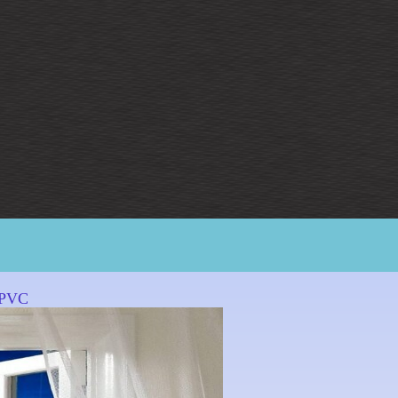
 PVC
legno