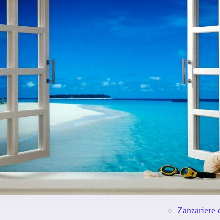
Serramenti 
Serramenti 
Oscuri
Porte intern
Portoncini d
Portoni sezi
Zanzariere
Zanzariere 